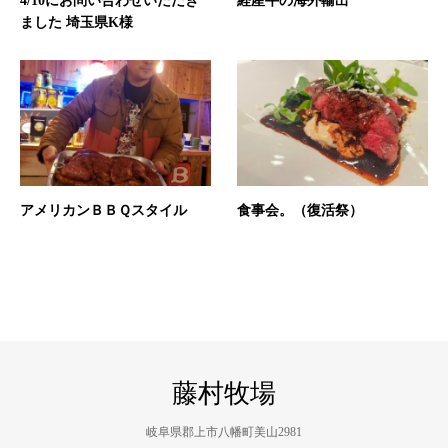
4/10にお問い合わせいただき
経産牛の海外輸出
ました 埼玉県K様
アメリカンＢＢＱスタイル
食事会。（復活祭）
藤村牧場
岐阜県郡上市八幡町美山2981