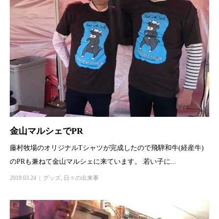
金山マルシェでPR
藤村牧場のオリジナルTシャツが完成したので飛騨和牛(経産牛)
のPRも兼ねて金山マルシェに来ています。 若い子に...
2019.03.24
グッズ
,
日々の出来事