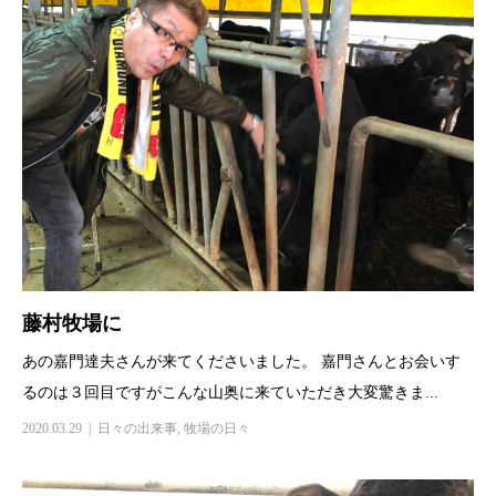
藤村牧場に
あの嘉門達夫さんが来てくださいました。 嘉門さんとお会いす
るのは３回目ですがこんな山奥に来ていただき大変驚きま...
2020.03.29
日々の出来事
,
牧場の日々