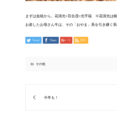
まずは血統から。花清光×百合茂×光平福 ※花清光は
お産したお母さん牛は、その「おやま」系を引き継ぐ系
Tweet
Share
+1
RSS
その他
今年も！