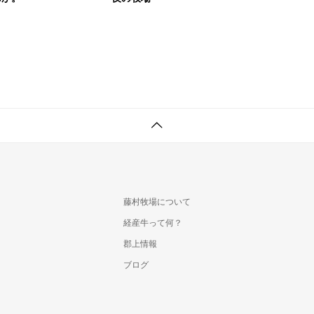
藤村牧場について
経産牛って何？
郡上情報
ブログ