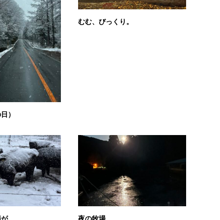
むむ、びっくり。
の日）
節が。
夜の牧場